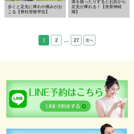
体を捻ったりするとお尻から
歩くと足先に痺れや痛みがお
足先が痺れる！【坐骨神経
こる【脊柱管狭窄症】
痛】
1
2
…
27
次へ