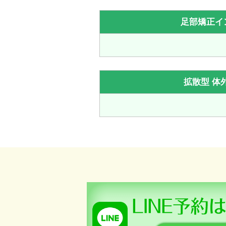
足部矯正イ
拡散型 体