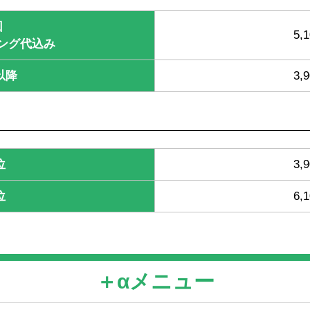
回
5,
ング代込み
以降
3,
位
3,
位
6,
＋αメニュー