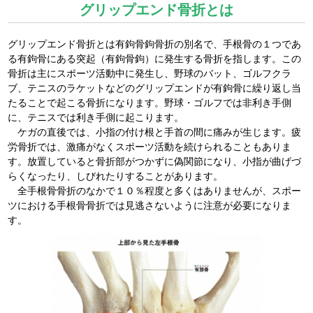
グリップエンド骨折とは
グリップエンド骨折とは有鉤骨鉤骨折の別名で、手根骨の１つであ
る有鉤骨にある突起（有鉤骨鉤）に発生する骨折を指します。この
骨折は主にスポーツ活動中に発生し、野球のバット、ゴルフクラ
ブ、テニスのラケットなどのグリップエンドが有鉤骨に繰り返し当
たることで起こる骨折になります。野球・ゴルフでは非利き手側
に、テニスでは利き手側に起こります。
ケガの直後では、小指の付け根と手首の間に痛みが生じます。疲
労骨折では、激痛がなくスポーツ活動を続けられることもありま
す。放置していると骨折部がつかずに偽関節になり、小指が曲げづ
らくなったり、しびれたりすることがあります。
全手根骨骨折のなかで１０％程度と多くはありませんが、スポー
ツにおける手根骨骨折では見逃さないように注意が必要になりま
す。